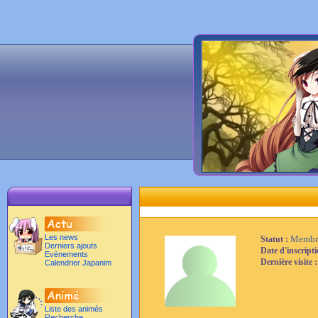
Les news
Membr
Statut :
Derniers ajouts
Date d'inscript
Evènements
Dernière visite 
Calendrier Japanim
Liste des animés
Recherche