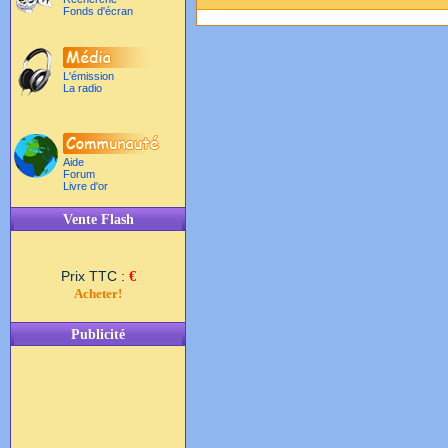
Fonds d'écran
L'émission
La radio
Aide
Forum
Livre d'or
Vente Flash
Prix TTC :
€
Acheter!
Publicité