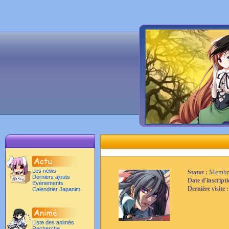
Les news
Membr
Statut :
Derniers ajouts
Date d'inscript
Evènements
Dernière visite 
Calendrier Japanim
Liste des animés
Recherche