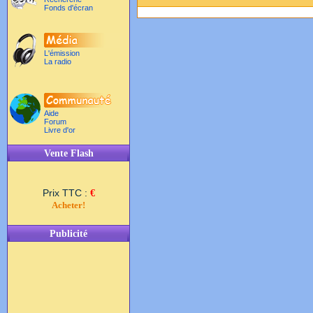
Fonds d'écran
L'émission
La radio
Aide
Forum
Livre d'or
Vente Flash
Prix TTC :
€
Acheter!
Publicité