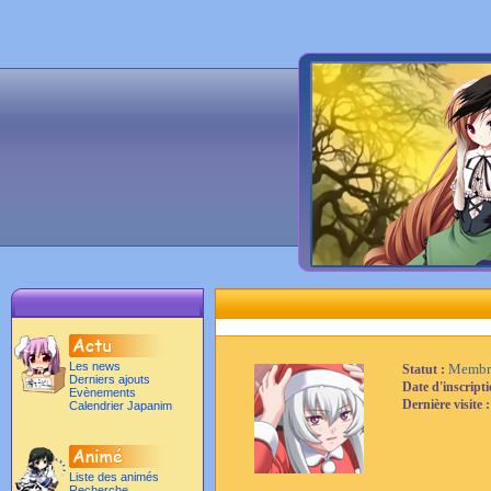
Les news
Membr
Statut :
Derniers ajouts
Date d'inscript
Evènements
Dernière visite 
Calendrier Japanim
Liste des animés
Recherche