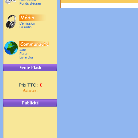
Fonds d'écran
L'émission
La radio
Aide
Forum
Livre d'or
Vente Flash
Prix TTC :
€
Acheter!
Publicité