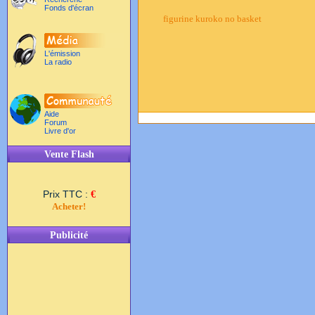
Fonds d'écran
figurine kuroko no basket
L'émission
La radio
Aide
Forum
Livre d'or
Vente Flash
Prix TTC :
€
Acheter!
Publicité