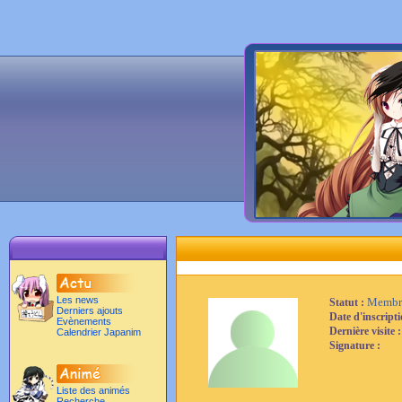
Les news
Membr
Statut :
Derniers ajouts
Date d'inscript
Evènements
Dernière visite 
Calendrier Japanim
Signature :
Liste des animés
Recherche