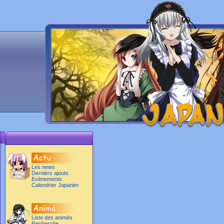
Les news
Derniers ajouts
Evènements
Calendrier Japanim
Liste des animés
Recherche