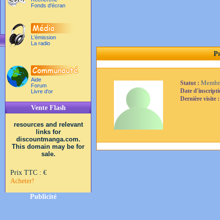
Fonds d'écran
L'émission
La radio
Pr
Aide
Membr
Statut :
Forum
Date d'inscript
Livre d'or
Dernière visite 
Vente Flash
resources and relevant
links for
discountmanga.com.
This domain may be for
sale.
Prix TTC :
€
Acheter!
Publicité