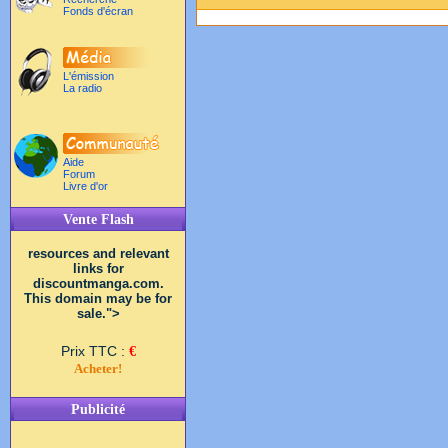
Fonds d'écran
L'émission
La radio
Aide
Forum
Livre d'or
Vente Flash
resources and relevant
links for
discountmanga.com.
This domain may be for
sale.">
Prix TTC :
€
Acheter!
Publicité