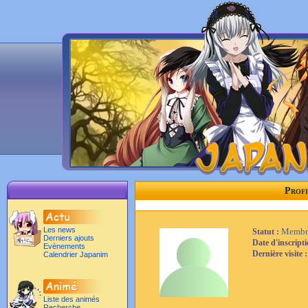
Profi
Les news
Membr
Statut :
Derniers ajouts
Date d'inscript
Evènements
Dernière visite 
Calendrier Japanim
Liste des animés
Recherche