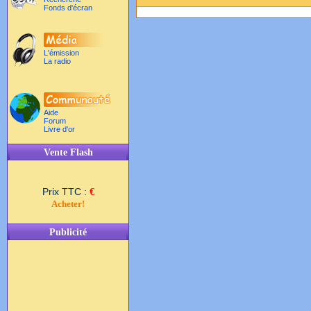
Fonds d'écran
L'émission
La radio
Aide
Forum
Livre d'or
Vente Flash
Prix TTC :
€
Acheter!
Publicité