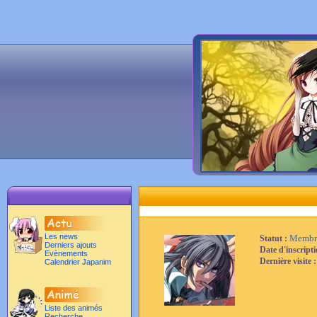
Les news
Membr
Statut :
Derniers ajouts
Date d'inscript
Evènements
Dernière visite 
Calendrier Japanim
Liste des animés
Recherche