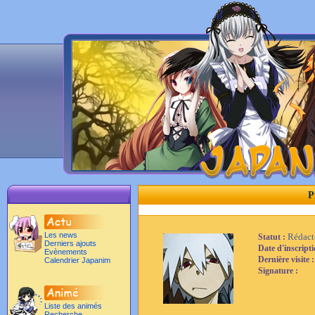
P
Les news
Rédact
Statut :
Derniers ajouts
Date d'inscript
Evènements
Dernière visite 
Calendrier Japanim
Signature :
Liste des animés
Recherche