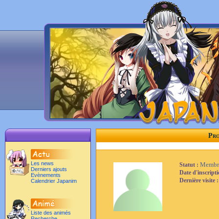
Pro
Les news
Membr
Statut :
Derniers ajouts
Date d'inscript
Evènements
Dernière visite 
Calendrier Japanim
Liste des animés
Recherche