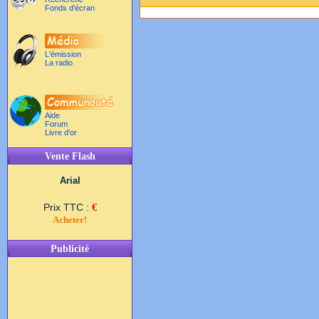
Fonds d'écran
L'émission
La radio
Aide
Forum
Livre d'or
Vente Flash
Arial
Prix TTC :
€
Acheter!
Publicité