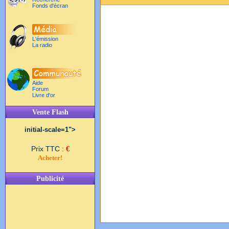
Fonds d'écran
L'émission
La radio
Aide
Forum
Livre d'or
Vente Flash
initial-scale=1">
Prix TTC :
€
Acheter!
Publicité