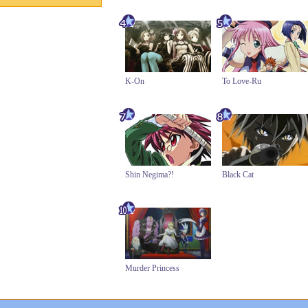
K-On
To Love-Ru
Shin Negima?!
Black Cat
Murder Princess