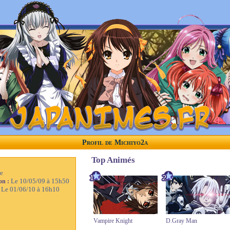
Profil de Michiyo2a
Top Animés
e
Le 10/05/09 à 15h50
ion :
Le 01/06/10 à 16h10
:
Vampire Knight
D.Gray Man