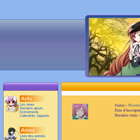
Les news
Membr
Statut :
Derniers ajouts
Date d'inscript
Evènements
Dernière visite 
Calendrier Japanim
Liste des animés
Recherche