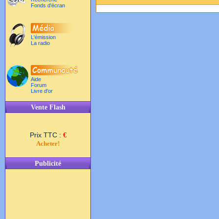
Fonds d'écran
L'émission
La radio
Aide
Forum
Livre d'or
Vente Flash
Prix TTC :
€
Acheter!
Publicité