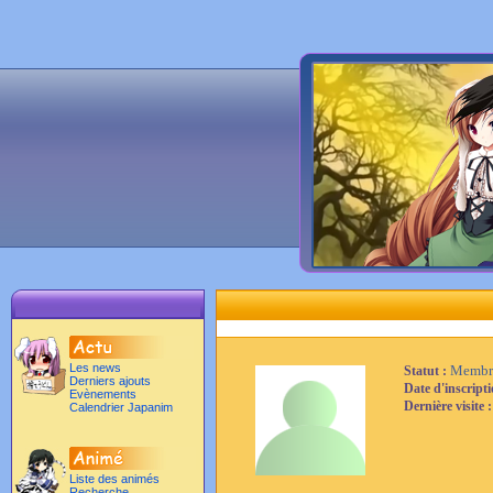
Les news
Membr
Statut :
Derniers ajouts
Date d'inscript
Evènements
Dernière visite 
Calendrier Japanim
Liste des animés
Recherche