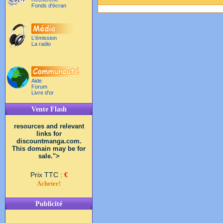
Fonds d'écran
L'émission
La radio
Aide
Forum
Livre d'or
Vente Flash
resources and relevant
links for
discountmanga.com.
This domain may be for
sale.">
Prix TTC :
€
Acheter!
Publicité