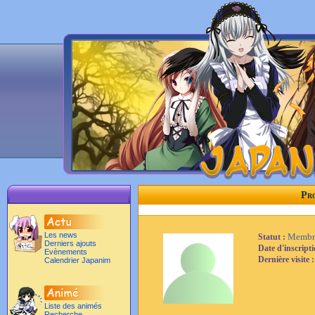
Pro
Les news
Membr
Statut :
Derniers ajouts
Date d'inscript
Evènements
Dernière visite 
Calendrier Japanim
Liste des animés
Recherche