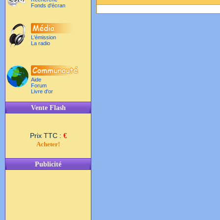
Fonds d'écran
L'émission
La radio
Aide
Forum
Livre d'or
Vente Flash
Prix TTC :
€
Acheter!
Publicité