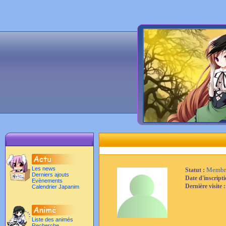
Les news
Membr
Statut :
Derniers ajouts
Date d'inscript
Evènements
Dernière visite 
Calendrier Japanim
Liste des animés
Recherche