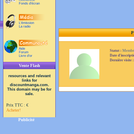
Fonds d'écran
L'émission
La radio
P
Aide
Membr
Statut :
Forum
Date d'inscript
Livre d'or
Dernière visite 
Vente Flash
resources and relevant
links for
discountmanga.com.
This domain may be for
sale.
Prix TTC :
€
Acheter!
Publicité