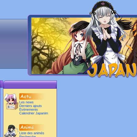
Les news
Derniers ajouts
Evènements
Calendrier Japanim
Liste des animés
Recherche