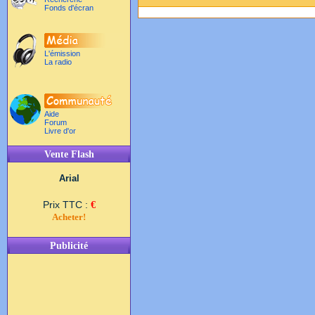
Fonds d'écran
L'émission
La radio
Aide
Forum
Livre d'or
Vente Flash
Arial
Prix TTC :
€
Acheter!
Publicité