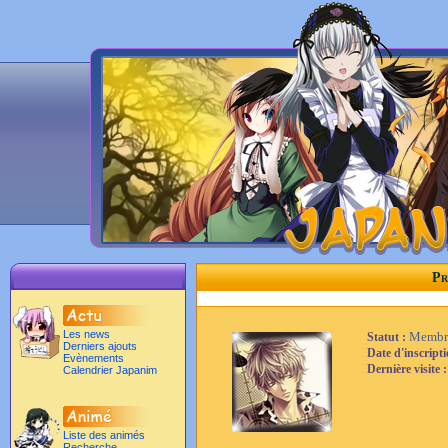
Pr
Les news
Membr
Statut :
Derniers ajouts
Date d'inscript
Evènements
Dernière visite 
Calendrier Japanim
Liste des animés
Recherche