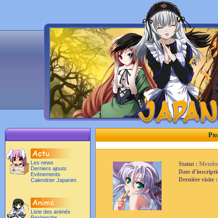
Pro
Les news
Membr
Statut :
Derniers ajouts
Date d'inscript
Evènements
Dernière visite 
Calendrier Japanim
Liste des animés
Recherche