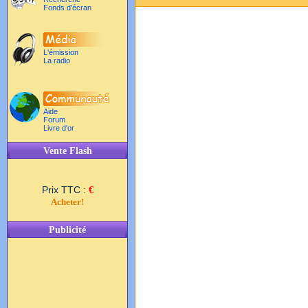
Fonds d'écran
L'émission
La radio
Aide
Forum
Livre d'or
Vente Flash
Prix TTC :
€
Acheter!
Publicité