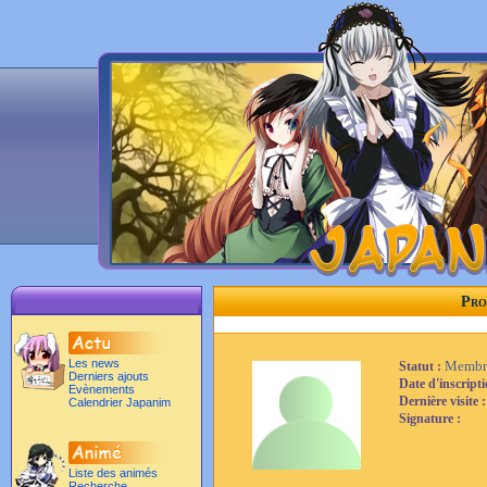
Pro
Les news
Membr
Statut :
Derniers ajouts
Date d'inscript
Evènements
Dernière visite 
Calendrier Japanim
Signature :
Liste des animés
Recherche