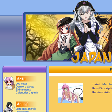
P
Les news
Membr
Statut :
Derniers ajouts
Date d'inscript
Evènements
Dernière visite 
Calendrier Japanim
Liste des animés
Recherche