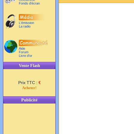
Fonds d'écran
L'émission
La radio
Aide
Forum
Livre d'or
Vente Flash
Prix TTC :
€
Acheter!
Publicité