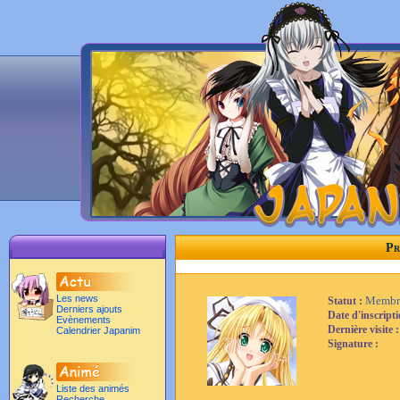
Pr
Les news
Membr
Statut :
Derniers ajouts
Date d'inscript
Evènements
Dernière visite 
Calendrier Japanim
Signature :
Liste des animés
Recherche