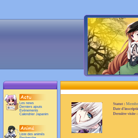
Les news
Membr
Statut :
Derniers ajouts
Date d'inscript
Evènements
Dernière visite 
Calendrier Japanim
Liste des animés
Recherche