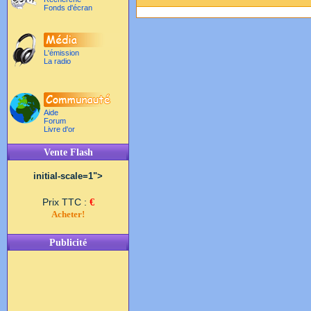
Fonds d'écran
L'émission
La radio
Aide
Forum
Livre d'or
Vente Flash
initial-scale=1">
Prix TTC :
€
Acheter!
Publicité