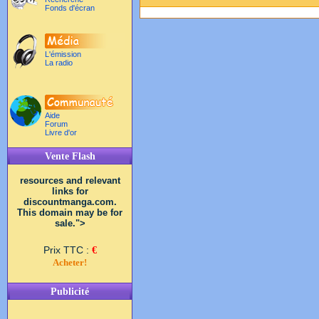
Fonds d'écran
L'émission
La radio
Aide
Forum
Livre d'or
Vente Flash
resources and relevant
links for
discountmanga.com.
This domain may be for
sale.">
Prix TTC :
€
Acheter!
Publicité