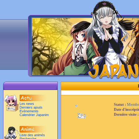
Les news
Membr
Statut :
Derniers ajouts
Date d'inscript
Evènements
Dernière visite 
Calendrier Japanim
Liste des animés
Recherche