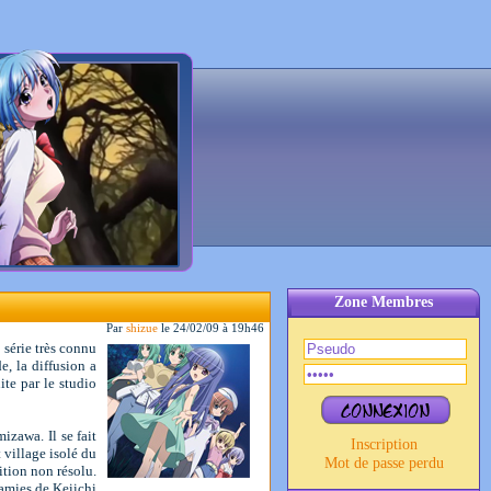
Zone Membres
Par
shizue
le 24/02/09 à 19h46
série très connu
, la diffusion a
te par le studio
zawa. Il se fait
Inscription
 village isolé du
Mot de passe perdu
rition non résolu.
 amies de Keiichi