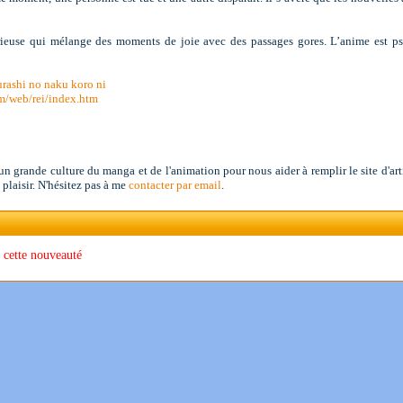
ieuse qui mélange des moments de joie avec des passages gores. L’anime est ps
rashi no naku koro ni
m/web/rei/index.htm
o
 grande culture du manga et de l'animation pour nous aider à remplir le site d'artic
 plaisir. N'hésitez pas à me
contacter par email
.
 cette nouveauté