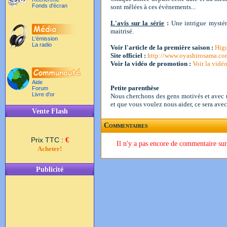
Fonds d'écran
sont mêlées à ces évènements...
L'avis sur la série
:
Une intrigue mystér
maitrisé.
L'émission
La radio
Voir l'article de la première saison :
Higu
Site officiel :
http://www.oyashirosama.co
Voir la vidéo de promotion :
Voir la vidé
Aide
Petite parenthèse
Forum
Livre d'or
Nous cherchons des gens motivés et avec un
et que vous voulez nous aider, ce sera avec
Vente Flash
Commentaires
Prix TTC :
€
Il n'y a pas encore de commentaire sur
Acheter!
Publicité