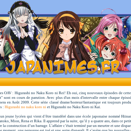
ses OAV : Higurashi no Naku Koro ni Rei! Eh oui, cinq nouveaux épisodes de cette 
 sont en cours de parution. Avec plus d'un mois d'intervalle entre chaque épisode
a en Août 2009. Cette série classé drame/horreur/fantastique est toujours produi
s :
Higurashi no naku koro ni
et Higurashi no Naku Koro ni Kai.
un jeune lycéen qui vient d’être transféré dans une école japonaise nommé Hiinami
oko, Mion, Rena et Rika. Il apprend par la suite, qu’il y a quatre ans, dans ce petit
re la construction d’un barrage. L’affaire c’était terminé par un meurtre et une dispa
moment, une personne est tué et une autre disparaît. Il s’avère que les nouvelles