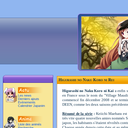
Higurashi no Naku Koro ni Rei
Higurashi no Naku Koro ni Kai
a enfin 
en France sous le nom du "Village Maudit"
Les news
Derniers ajouts
commencé fin décembre 2008 et se terminer
Evènements
DEEN, comme les deux saisons précédente
Calendrier Japanim
Résumé de la série
:
Keiichi Maehara est 
très vite quatre nouvelles amies nommés Sat
japon, les habitants s’étaient révoltés cont
Liste des animés
Chaque année depuis cette date et au même 
Recherche