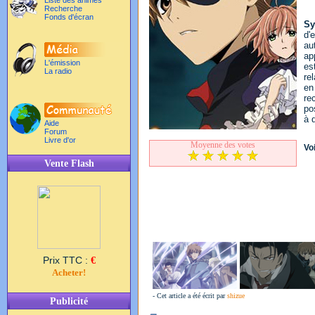
Liste des animés
Recherche
Fonds d'écran
Sy
d'
au
ap
L'émission
es
La radio
re
en
re
po
à 
Aide
Forum
Livre d'or
Moyenne des votes
Voi
Vente Flash
Prix TTC :
€
Acheter!
- Cet article a été écrit par
shizue
Publicité