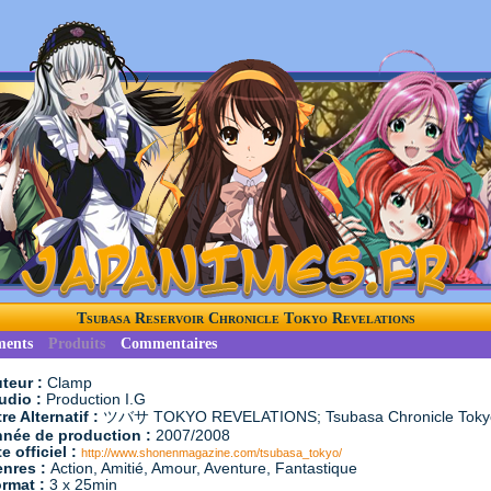
Tsubasa Reservoir Chronicle Tokyo Revelations
ments
Produits
Commentaires
teur :
Clamp
udio :
Production I.G
tre Alternatif :
ツバサ TOKYO REVELATIONS; Tsubasa Chronicle Tokyo
née de production :
2007/2008
te officiel :
http://www.shonenmagazine.com/tsubasa_tokyo/
nres :
Action, Amitié, Amour, Aventure, Fantastique
rmat :
3 x 25min