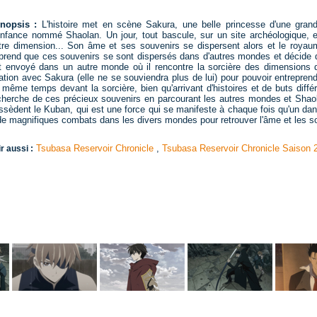
nopsis :
L'histoire met en scène Sakura, une belle princesse d'une gra
enfance nommé Shaolan. Un jour, tout bascule, sur un site archéologique, 
tre dimension... Son âme et ses souvenirs se dispersent alors et le roya
prend que ces souvenirs se sont dispersés dans d'autres mondes et décide de 
t envoyé dans un autre monde où il rencontre la sorcière des dimensions qu
lation avec Sakura (elle ne se souviendra plus de lui) pour pouvoir entrepren
 même temps devant la sorcière, bien qu'arrivant d'histoires et de buts différe
cherche de ces précieux souvenirs en parcourant les autres mondes et Shao
ssèdent le Kuban, qui est une force qui se manifeste à chaque fois qu'un dan
de magnifiques combats dans les divers mondes pour retrouver l'âme et les s
Tsubasa Reservoir Chronicle
,
Tsubasa Reservoir Chronicle Saison 
r aussi :