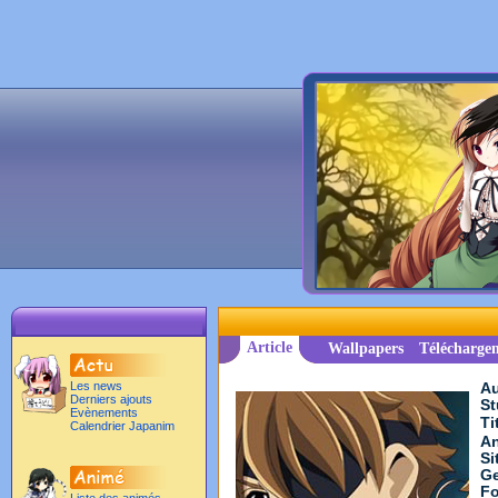
Article
Wallpapers
Télécharge
Les news
Au
Derniers ajouts
St
Evènements
Ti
Calendrier Japanim
An
Si
Ge
Fo