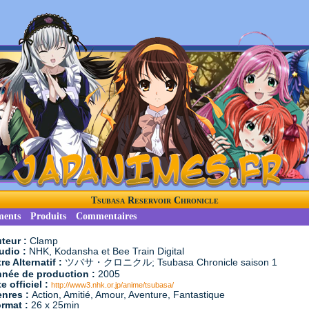
Tsubasa Reservoir Chronicle
ments
Produits
Commentaires
teur :
Clamp
udio :
NHK, Kodansha et Bee Train Digital
tre Alternatif :
ツバサ・クロニクル; Tsubasa Chronicle saison 1
née de production :
2005
te officiel :
http://www3.nhk.or.jp/anime/tsubasa/
nres :
Action, Amitié, Amour, Aventure, Fantastique
rmat :
26 x 25min