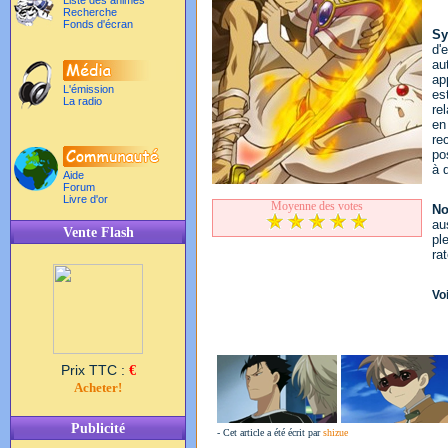
Liste des animés
Recherche
Fonds d'écran
Sy
d'
au
ap
L'émission
es
La radio
re
en
re
po
à 
Aide
Forum
Livre d'or
Moyenne des votes
No
au
Vente Flash
pl
ra
Voi
Prix TTC :
€
Acheter!
Publicité
- Cet article a été écrit par
shizue