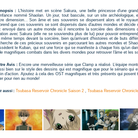
nopsis :
L'histoire met en scène Sakura, une belle princesse d'une gra
enfance nommé Shaolan. Un jour, tout bascule, sur un site archéologique, 
tre dimension... Son âme et ses souvenirs se dispersent alors et le roya
prend que ces souvenirs se sont dispersés dans d'autres mondes et décide de 
t envoyé dans un autre monde où il rencontre la sorcière des dimensions qu
lation avec Sakura (elle ne se souviendra plus de lui) pour pouvoir entrepren
 même temps devant la sorcière, bien qu'arrivant d'histoires et de buts différe
cherche de ces précieux souvenirs en parcourant les autres mondes et Shao
ssèdent le Kuban, qui est une force qui se manifeste à chaque fois qu'un dan
de magnifiques combats dans les divers mondes pour retrouver l'âme et les s
tre Avis :
Encore une merveilleuse série que Clamp a réalisé. L’équipe montr
ssi bien sur le style des dessins qui est magnifique que pour le sénario qui e
ein d'action. Ajoutez à cela des OST magnifiques et très présents qui posent 
ter pour rien au monde!
Tsubasa Reservoir Chronicle Saison 2
,
Tsubasa Reservoir Chronicl
r aussi :