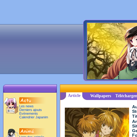
Article
Wallpapers
Télécharge
Les news
Au
Derniers ajouts
St
Evènements
Ti
Calendrier Japanim
An
Si
Ge
Fo