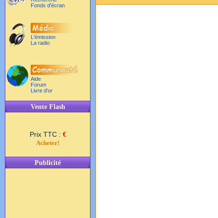
Fonds d'écran
L'émission
La radio
Aide
Forum
Livre d'or
Vente Flash
Prix TTC :
€
Acheter!
Publicité