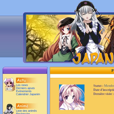
P
Les news
Membr
Statut :
Derniers ajouts
Date d'inscript
Evènements
Dernière visite 
Calendrier Japanim
Liste des animés
Recherche