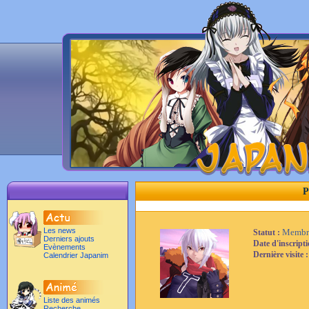
P
Les news
Membr
Statut :
Derniers ajouts
Date d'inscript
Evènements
Dernière visite 
Calendrier Japanim
Liste des animés
Recherche