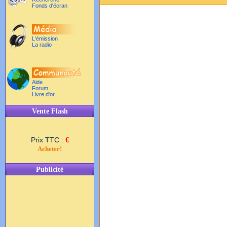
Fonds d'écran
L'émission
La radio
Aide
Forum
Livre d'or
Vente Flash
Prix TTC :
€
Acheter!
Publicité