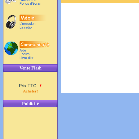
Fonds d'écran
L'émission
La radio
Aide
Forum
Livre d'or
Vente Flash
Prix TTC :
€
Acheter!
Publicité