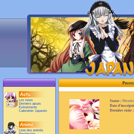
Profil
Les news
Membr
Statut :
Derniers ajouts
Date d'inscript
Evènements
Dernière visite 
Calendrier Japanim
Liste des animés
Recherche