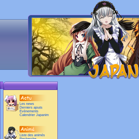
Les news
Derniers ajouts
Evènements
Calendrier Japanim
Liste des animés
Recherche