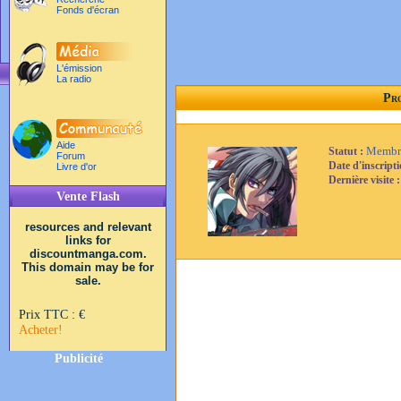
Fonds d'écran
L'émission
La radio
Pro
Aide
Membr
Statut :
Forum
Date d'inscript
Livre d'or
Dernière visite 
Vente Flash
resources and relevant
links for
discountmanga.com.
This domain may be for
sale.
Prix TTC :
€
Acheter!
Publicité