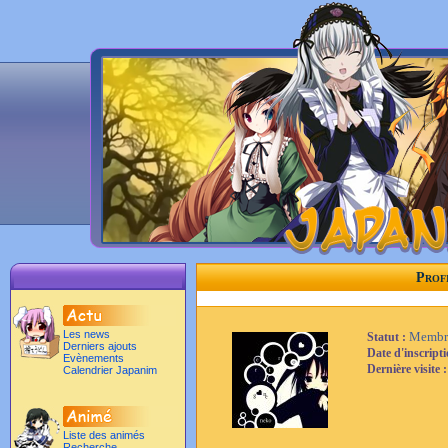
Prof
Les news
Membr
Statut :
Derniers ajouts
Date d'inscript
Evènements
Dernière visite 
Calendrier Japanim
Liste des animés
Recherche