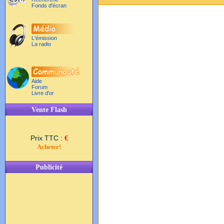
Fonds d'écran
L'émission
La radio
Aide
Forum
Livre d'or
Vente Flash
Prix TTC :
€
Acheter!
Publicité